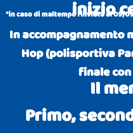
inizio c
*in caso di maltempo rinviata al 05/0
In accompagnamento mus
Hop (polisportiva Pa
finale con 
Il me
Primo, second