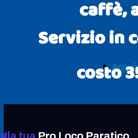
caffè, 
Servizio in 
costo 3
Acqui
#la tua
Pro Loco Paratico